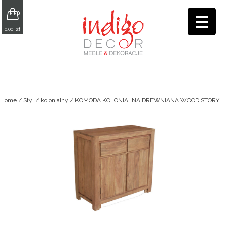
0
0.00
zł
Home
/
Styl
/
kolonialny
/ KOMODA KOLONIALNA DREWNIANA WOOD STORY