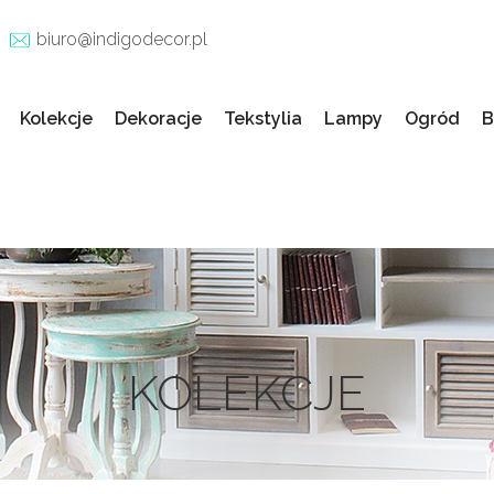
biuro@indigodecor.pl
Kolekcje
Dekoracje
Tekstylia
Lampy
Ogród
B
KOLEKCJE