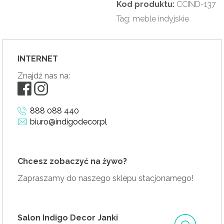
Kod produktu:
CCIND-137
Tag:
meble indyjskie
INTERNET
Znajdź nas na:
888 088 440
biuro@indigodecor.pl
Chcesz zobaczyć na żywo?
Zapraszamy do naszego sklepu stacjonarnego!
Salon Indigo Decor Janki