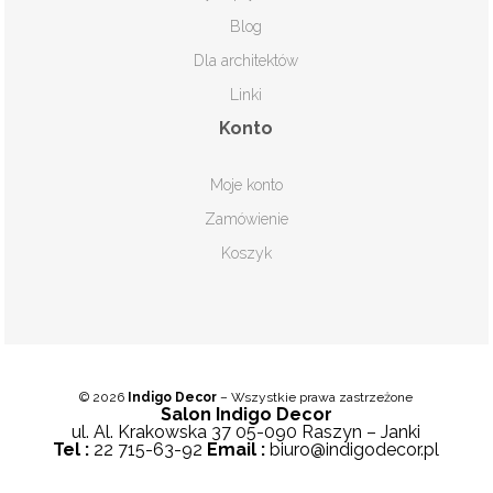
Blog
Dla architektów
Linki
Konto
Moje konto
Zamówienie
Koszyk
© 2026
Indigo Decor
– Wszystkie prawa zastrzeżone
Salon Indigo Decor
ul. Al. Krakowska 37
05-090
Raszyn – Janki
Tel :
22 715-63-92
Email :
biuro@indigodecor.pl