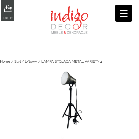
0
0.00
zł
Home
/
Styl
/
loftowy
/ LAMPA STOJĄCA METAL VARIETY 4