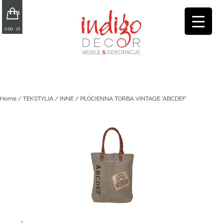
0
0.00
zł
Home
/
TEKSTYLIA
/
INNE
/ PŁÓCIENNA TORBA VINTAGE 'ABCDEF’