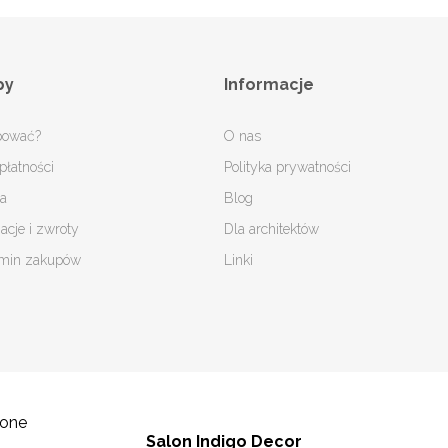
py
Informacje
pować?
O nas
płatności
Polityka prywatności
a
Blog
acje i zwroty
Dla architektów
min zakupów
Linki
żone
Salon Indigo Decor