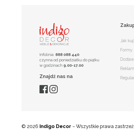
Zaku
Jak ku
Formy 
Infolinia:
888 088 440
Dostaw
czynna od poniedziałku do piątku
w godzinach
9.00-17.00
Reklam
Znajdź nas na
Regula
© 2026
Indigo Decor
– Wszystkie prawa zastrze