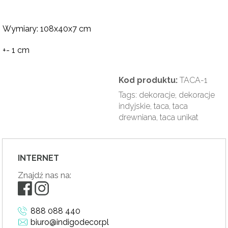
Wymiary: 108x40x7 cm
+- 1 cm
Kod produktu:
TACA-1
Tags:
dekoracje
,
dekoracje
indyjskie
,
taca
,
taca
drewniana
,
taca unikat
INTERNET
Znajdź nas na:
888 088 440
biuro@indigodecor.pl