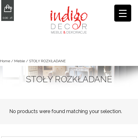
0
0.00
zł
Home
/
Meble
/ STOŁY ROZKŁADANE
STOŁY ROZKŁADANE
No products were found matching your selection.