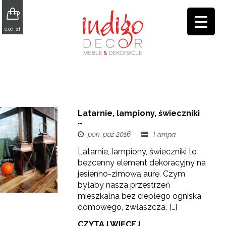
0
0.00
zł
Latarnie, lampiony, świeczniki
…
pon. paź 2016
Lampa
Latarnie, lampiony, świeczniki to
bezcenny element dekoracyjny na
jesienno-zimową aurę. Czym
byłaby nasza przestrzeń
mieszkalna bez ciepłego ogniska
domowego, zwłaszcza, […]
CZYTAJ WIĘCEJ