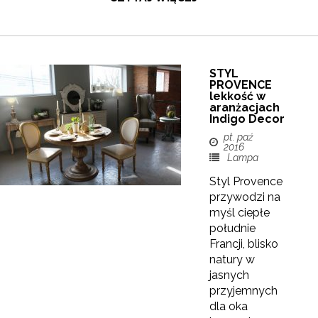
STYL
PROVENCE
lekkość w
aranżacjach
Indigo Decor
pt. paź
2016
Lampa
Styl Provence
przywodzi na
myśl ciepłe
południe
Francji, blisko
natury w
jasnych
przyjemnych
dla oka