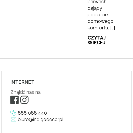
barwach,
dający
poczucie
domowego
komfortu. […]
CZYTAJ
WIĘCEJ
INTERNET
Znajdź nas na:
888 088 440
biuro@indigodecor.pl